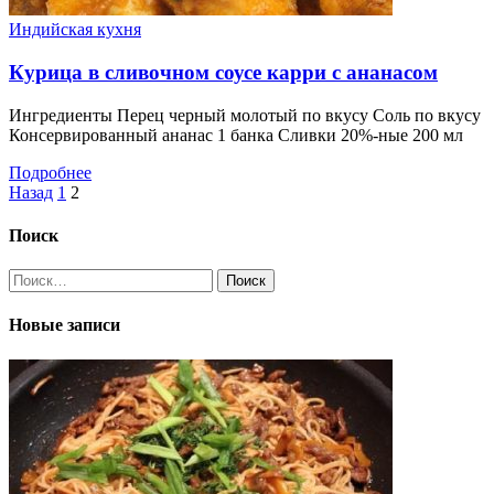
Индийская кухня
Курица в сливочном соусе карри с ананасом
Ингредиенты Перец черный молотый по вкусу Соль по вкусу
Консервированный ананас 1 банка Сливки 20%-ные 200 мл
Подробнее
Пагинация
Назад
1
2
записей
Поиск
Найти:
Новые записи